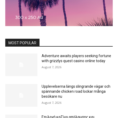
MOST POPULAR
Adventure awaits players seeking fortune
with grizzlys quest casino online today
August 7, 2026
Upplevelserna längs slingrande vägar och
spännande chicken road lockar många
besökare nu
August 7, 2026
Επιλογή καζίνο απόλαυσης και