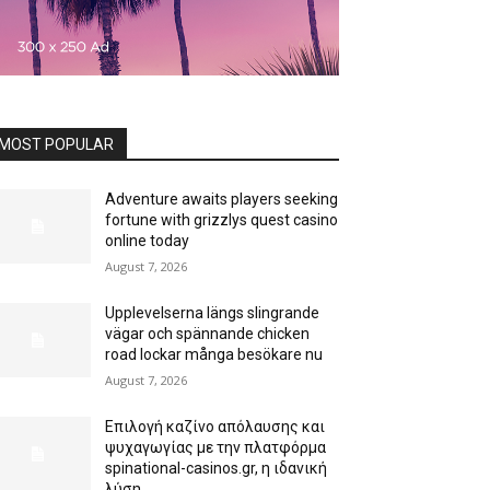
MOST POPULAR
Adventure awaits players seeking
fortune with grizzlys quest casino
online today
August 7, 2026
Upplevelserna längs slingrande
vägar och spännande chicken
road lockar många besökare nu
August 7, 2026
Επιλογή καζίνο απόλαυσης και
ψυχαγωγίας με την πλατφόρμα
spinational-casinos.gr, η ιδανική
λύση