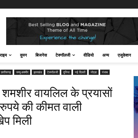
राइम
वुमन
बिजनेस
टेक्नॉलजी
वीडियो
अन्य
एजुकेशन
छत्तीसगढ़
जम्मू-कश्मीर
झारखंड
टेक्नॉलजी
दुनिया
नई दिल्ली
नोएडा
पंजाब
ॉ. शमशीर वायलिल के प्रयासों
 रुपये की कीमत वाली
खेप मिली