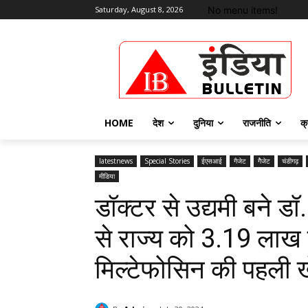
No menu items!
Saturday, August 8, 2026
HOME
देश
दुनिया
राजनीति
क्
latestnews
Special Stories
ईएसआई
गैजेट
गैेजेट
चंडीगढ़
मीडिया
डॉक्टर से उद्यमी बने ड
से राज्य को 3.19 लाख
मिल्टेफोसिन की पहली 