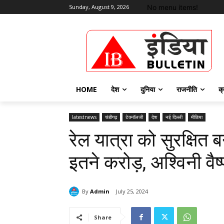
No menu items!
Sunday, August 9, 2026
HOME
देश
दुनिया
राजनीति
क्
latestnews
चंडीगढ़
टेक्नॉलजी
देश
नई दिल्ली
मीडिया
रेल यात्रा को सुरक्षित 
इतने करोड़, अश्विनी वै
By
Admin
July 25, 2024
Share