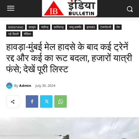
latestnews
क्राइम
चंडीगढ़
छत्तीसगढ़
जम्मू-कश्मीर
झारखंड
टेक्नॉलजी
देश
नई दिल्ली
मीडिया
हावड़ा-मुंबई मेल हादसे के बाद कई ट्रेनें
रद्द और कई का रूट बदला, हजारों यात्री
फंसे; देखें पूरी लिस्ट
By
Admin
July 30, 2024