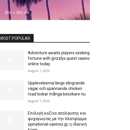
MOST POPULAR
Adventure awaits players seeking
fortune with grizzlys quest casino
online today
August 7, 2026
Upplevelserna längs slingrande
vägar och spännande chicken
road lockar många besökare nu
August 7, 2026
Επιλογή καζίνο απόλαυσης και
ψυχαγωγίας με την πλατφόρμα
spinational-casinos.gr, η ιδανική
λύση