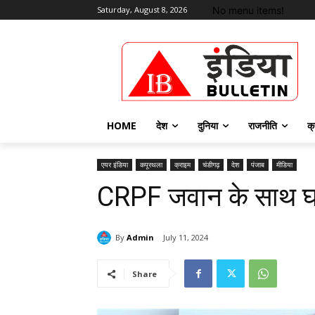
No menu items!
Saturday, August 8, 2026
HOME
देश
दुनिया
राजनीति
क्
एयर इंडिया
कपूरथला
क्राइम
चंडीगढ़
देश
पंजाब
मीडिया
CRPF जवान के साथ घट
By
Admin
July 11, 2024
Share