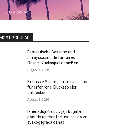
MOST POPULAR
Fantastische Gewinne und
ninlayscasino.de für faires
Online-Glücksspiel genießen
August 8, 2026
Exklusive Strategien im nv casino
für erfahrene Glücksspieler
entdecken
August 8, 2026
Iznenađujući doživljaj i bogata
ponuda uz thor fortune casino za
svakog igrača danas