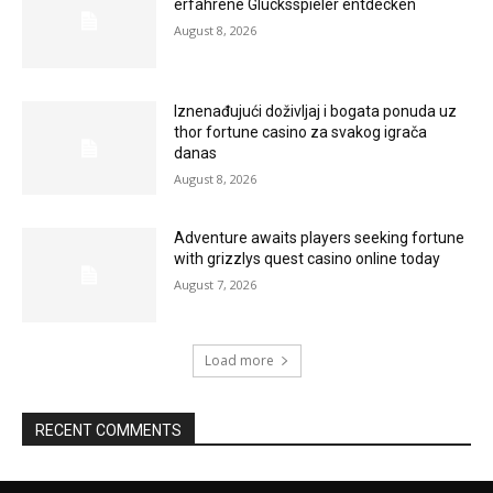
erfahrene Glücksspieler entdecken
August 8, 2026
Iznenađujući doživljaj i bogata ponuda uz
thor fortune casino za svakog igrača
danas
August 8, 2026
Adventure awaits players seeking fortune
with grizzlys quest casino online today
August 7, 2026
Load more
RECENT COMMENTS