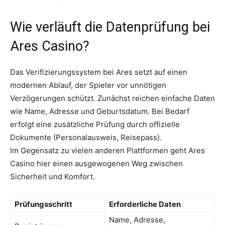
Wie verläuft die Datenprüfung bei
Ares Casino?
Das Verifizierungssystem bei Ares setzt auf einen
modernen Ablauf, der Spieler vor unnötigen
Verzögerungen schützt. Zunächst reichen einfache Daten
wie Name, Adresse und Geburtsdatum. Bei Bedarf
erfolgt eine zusätzliche Prüfung durch offizielle
Dokumente (Personalausweis, Reisepass).
Im Gegensatz zu vielen anderen Plattformen geht Ares
Casino hier einen ausgewogenen Weg zwischen
Sicherheit und Komfort.
Prüfungsschritt
Erforderliche Daten
Name, Adresse,