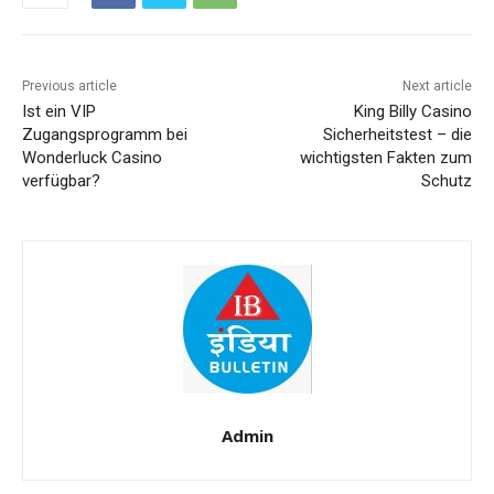
Previous article
Next article
Ist ein VIP
King Billy Casino
Zugangsprogramm bei
Sicherheitstest – die
Wonderluck Casino
wichtigsten Fakten zum
verfügbar?
Schutz
Admin