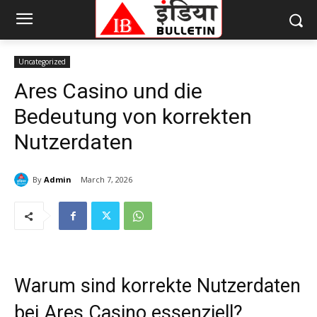
Uncategorized
Ares Casino und die
Bedeutung von korrekten
Nutzerdaten
By
Admin
March 7, 2026
Warum sind korrekte Nutzerdaten
bei Ares Casino essenziell?