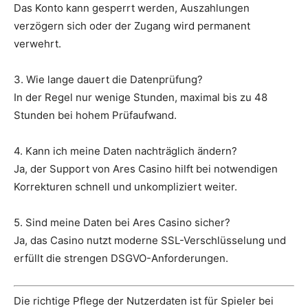
Das Konto kann gesperrt werden, Auszahlungen
verzögern sich oder der Zugang wird permanent
verwehrt.
3. Wie lange dauert die Datenprüfung?
In der Regel nur wenige Stunden, maximal bis zu 48
Stunden bei hohem Prüfaufwand.
4. Kann ich meine Daten nachträglich ändern?
Ja, der Support von Ares Casino hilft bei notwendigen
Korrekturen schnell und unkompliziert weiter.
5. Sind meine Daten bei Ares Casino sicher?
Ja, das Casino nutzt moderne SSL-Verschlüsselung und
erfüllt die strengen DSGVO-Anforderungen.
Die richtige Pflege der Nutzerdaten ist für Spieler bei