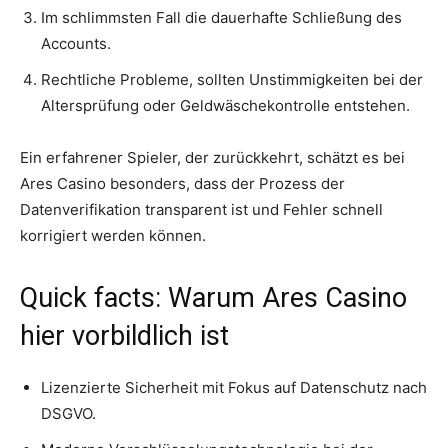
Im schlimmsten Fall die dauerhafte Schließung des
Accounts.
Rechtliche Probleme, sollten Unstimmigkeiten bei der
Altersprüfung oder Geldwäschekontrolle entstehen.
Ein erfahrener Spieler, der zurückkehrt, schätzt es bei
Ares Casino besonders, dass der Prozess der
Datenverifikation transparent ist und Fehler schnell
korrigiert werden können.
Quick facts: Warum Ares Casino
hier vorbildlich ist
Lizenzierte Sicherheit mit Fokus auf Datenschutz nach
DSGVO.