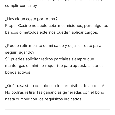
cumplir con la ley.
¿Hay algún coste por retirar?
Ripper Casino no suele cobrar comisiones, pero algunos
bancos o métodos externos pueden aplicar cargos.
¿Puedo retirar parte de mi saldo y dejar el resto para
seguir jugando?
Sí, puedes solicitar retiros parciales siempre que
mantengas el mínimo requerido para apuesta si tienes
bonos activos.
¿Qué pasa si no cumplo con los requisitos de apuesta?
No podrás retirar las ganancias generadas con el bono
hasta cumplir con los requisitos indicados.