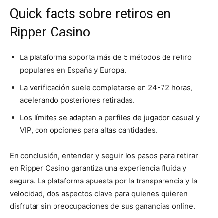
Quick facts sobre retiros en
Ripper Casino
La plataforma soporta más de 5 métodos de retiro
populares en España y Europa.
La verificación suele completarse en 24-72 horas,
acelerando posteriores retiradas.
Los límites se adaptan a perfiles de jugador casual y
VIP, con opciones para altas cantidades.
En conclusión, entender y seguir los pasos para retirar
en Ripper Casino garantiza una experiencia fluida y
segura. La plataforma apuesta por la transparencia y la
velocidad, dos aspectos clave para quienes quieren
disfrutar sin preocupaciones de sus ganancias online.