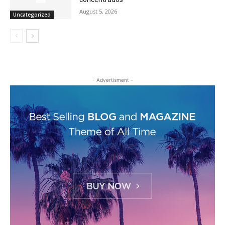
August 5, 2026
Uncategorized
- Advertisment -