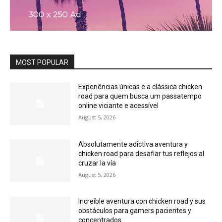
MOST POPULAR
Experiências únicas e a clássica chicken
road para quem busca um passatempo
online viciante e acessível
August 5, 2026
Absolutamente adictiva aventura y
chicken road para desafiar tus reflejos al
cruzar la vía
August 5, 2026
Increíble aventura con chicken road y sus
obstáculos para gamers pacientes y
concentrados