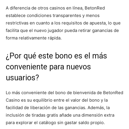
A diferencia de otros casinos en línea, BetonRed
establece condiciones transparentes y menos
restrictivas en cuanto a los requisitos de apuesta, lo que
facilita que el nuevo jugador pueda retirar ganancias de
forma relativamente rápida.
¿Por qué este bono es el más
conveniente para nuevos
usuarios?
Lo más conveniente del bono de bienvenida de BetonRed
Casino es su equilibrio entre el valor del bono y la
facilidad de liberación de las ganancias. Además, la
inclusión de tiradas gratis añade una dimensión extra
para explorar el catálogo sin gastar saldo propio.