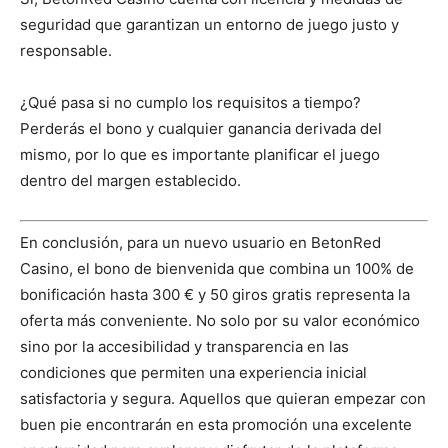
seguridad que garantizan un entorno de juego justo y
responsable.
¿Qué pasa si no cumplo los requisitos a tiempo?
Perderás el bono y cualquier ganancia derivada del
mismo, por lo que es importante planificar el juego
dentro del margen establecido.
En conclusión, para un nuevo usuario en BetonRed
Casino, el bono de bienvenida que combina un 100% de
bonificación hasta 300 € y 50 giros gratis representa la
oferta más conveniente. No solo por su valor económico
sino por la accesibilidad y transparencia en las
condiciones que permiten una experiencia inicial
satisfactoria y segura. Aquellos que quieran empezar con
buen pie encontrarán en esta promoción una excelente