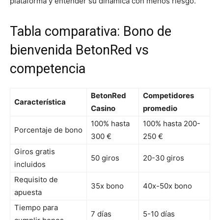
plataforma y entender su dinámica con menos riesgo.
Tabla comparativa: Bono de
bienvenida BetonRed vs
competencia
BetonRed
Competidores
Característica
Casino
promedio
100% hasta
100% hasta 200-
Porcentaje de bono
300 €
250 €
Giros gratis
50 giros
20-30 giros
incluidos
Requisito de
35x bono
40x-50x bono
apuesta
Tiempo para
7 días
5-10 días