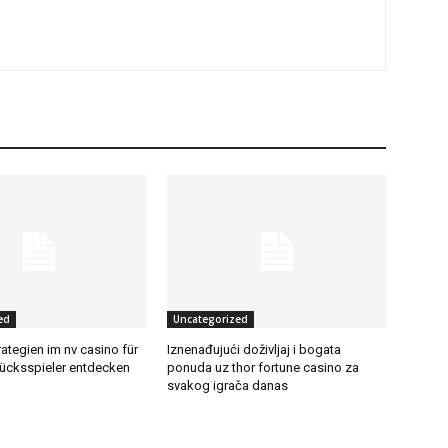
ed
Uncategorized
rategien im nv casino für
Iznenađujući doživljaj i bogata
lücksspieler entdecken
ponuda uz thor fortune casino za
svakog igrača danas