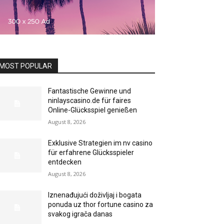
MOST POPULAR
Fantastische Gewinne und
ninlayscasino.de für faires
Online-Glücksspiel genießen
August 8, 2026
Exklusive Strategien im nv casino
für erfahrene Glücksspieler
entdecken
August 8, 2026
Iznenađujući doživljaj i bogata
ponuda uz thor fortune casino za
svakog igrača danas