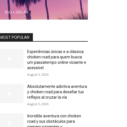
MOST POPULAR
Experiências únicas e a clássica
chicken road para quem busca
um passatempo online viciante e
acessível
August 5, 2026
Absolutamente adictiva aventura
y chicken road para desafiar tus
reflejos al cruzar la vía
August 5, 2026
Increíble aventura con chicken
road y sus obstáculos para
gamers pacientes y