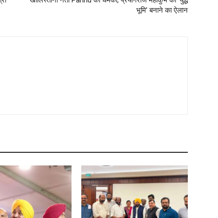
्री
खालिस्तानी नेता Pannu की धमकी, प्रयागराज महाकुंभ को ‘युद्ध
भूमि’ बनाने का ऐलान