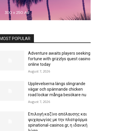
MOST POPULAR
Adventure awaits players seeking
fortune with grizzlys quest casino
online today
August 7, 2026
Upplevelserna längs slingrande
vägar och spännande chicken
road lockar många besökare nu
August 7, 2026
Επιλογή καζίνο απόλαυσης και
ψυχαγωγίας με την πλατφόρμα
spinational-casinos.gr, η ιδανική
λύση