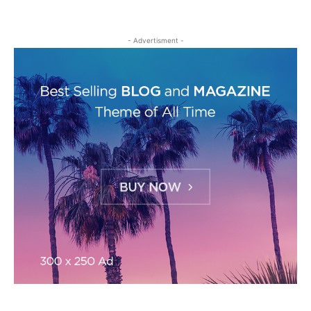
- Advertisment -