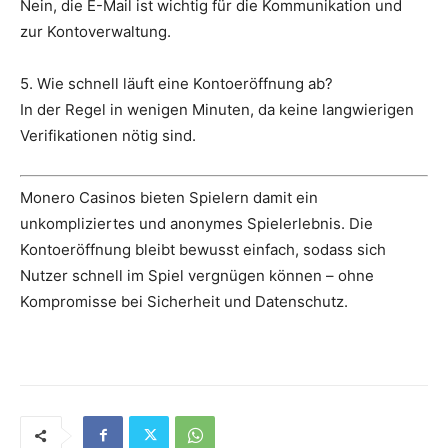
Nein, die E-Mail ist wichtig für die Kommunikation und
zur Kontoverwaltung.
5. Wie schnell läuft eine Kontoeröffnung ab?
In der Regel in wenigen Minuten, da keine langwierigen
Verifikationen nötig sind.
Monero Casinos bieten Spielern damit ein
unkompliziertes und anonymes Spielerlebnis. Die
Kontoeröffnung bleibt bewusst einfach, sodass sich
Nutzer schnell im Spiel vergnügen können – ohne
Kompromisse bei Sicherheit und Datenschutz.