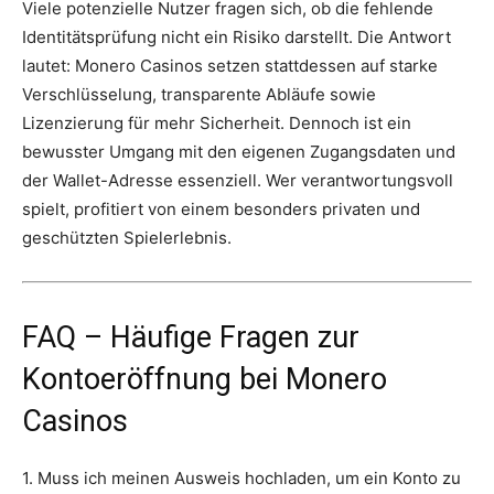
Viele potenzielle Nutzer fragen sich, ob die fehlende
Identitätsprüfung nicht ein Risiko darstellt. Die Antwort
lautet: Monero Casinos setzen stattdessen auf starke
Verschlüsselung, transparente Abläufe sowie
Lizenzierung für mehr Sicherheit. Dennoch ist ein
bewusster Umgang mit den eigenen Zugangsdaten und
der Wallet-Adresse essenziell. Wer verantwortungsvoll
spielt, profitiert von einem besonders privaten und
geschützten Spielerlebnis.
FAQ – Häufige Fragen zur
Kontoeröffnung bei Monero
Casinos
1. Muss ich meinen Ausweis hochladen, um ein Konto zu