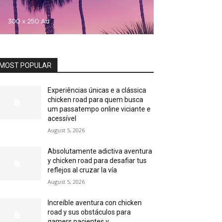
MOST POPULAR
Experiências únicas e a clássica
chicken road para quem busca
um passatempo online viciante e
acessível
August 5, 2026
Absolutamente adictiva aventura
y chicken road para desafiar tus
reflejos al cruzar la vía
August 5, 2026
Increíble aventura con chicken
road y sus obstáculos para
gamers pacientes y