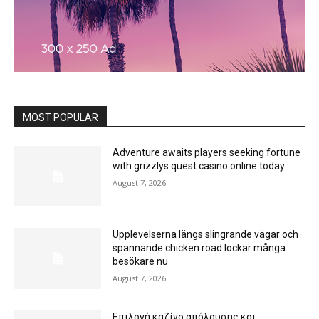
MOST POPULAR
Adventure awaits players seeking fortune
with grizzlys quest casino online today
August 7, 2026
Upplevelserna längs slingrande vägar och
spännande chicken road lockar många
besökare nu
August 7, 2026
Επιλογή καζίνο απόλαυσης και