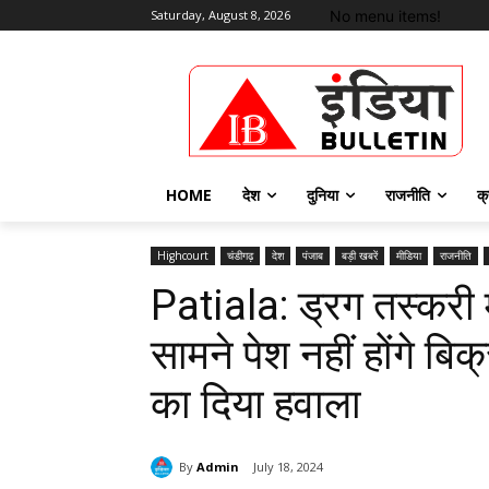
No menu items!
Saturday, August 8, 2026
HOME
देश
दुनिया
राजनीति
क्
Highcourt
चंडीगढ़
देश
पंजाब
बड़ी खबरें
मीडिया
राजनीति
Patiala: ड्रग तस्करी
सामने पेश नहीं होंगे बि
का दिया हवाला
By
Admin
July 18, 2024