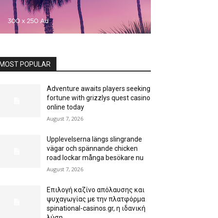
MOST POPULAR
Adventure awaits players seeking
fortune with grizzlys quest casino
online today
August 7, 2026
Upplevelserna längs slingrande
vägar och spännande chicken
road lockar många besökare nu
August 7, 2026
Επιλογή καζίνο απόλαυσης και
ψυχαγωγίας με την πλατφόρμα
spinational-casinos.gr, η ιδανική
λύση