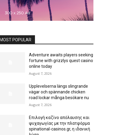
MOST POPULAR
Adventure awaits players seeking
fortune with grizzlys quest casino
online today
August 7, 2026
Upplevelserna längs slingrande
vägar och spännande chicken
road lockar många besökare nu
August 7, 2026
Επιλογή καζίνο απόλαυσης και
ψυχαγωγίας με την πλατφόρμα
spinational-casinos.gr, η ιδανική
λύση