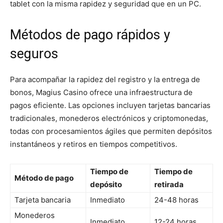
tablet con la misma rapidez y seguridad que en un PC.
Métodos de pago rápidos y
seguros
Para acompañar la rapidez del registro y la entrega de
bonos, Magius Casino ofrece una infraestructura de
pagos eficiente. Las opciones incluyen tarjetas bancarias
tradicionales, monederos electrónicos y criptomonedas,
todas con procesamientos ágiles que permiten depósitos
instantáneos y retiros en tiempos competitivos.
Tiempo de
Tiempo de
Método de pago
depósito
retirada
Tarjeta bancaria
Inmediato
24-48 horas
Monederos
Inmediato
12-24 horas