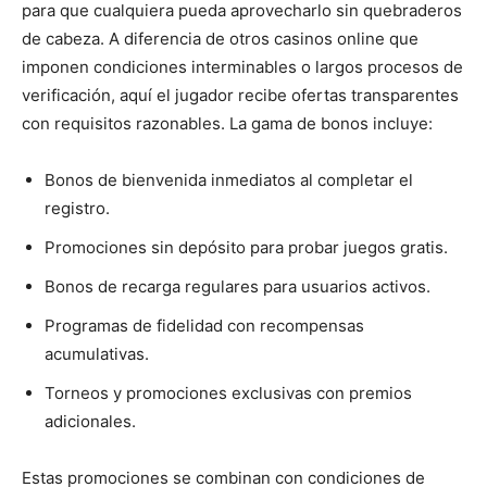
para que cualquiera pueda aprovecharlo sin quebraderos
de cabeza. A diferencia de otros casinos online que
imponen condiciones interminables o largos procesos de
verificación, aquí el jugador recibe ofertas transparentes
con requisitos razonables. La gama de bonos incluye:
Bonos de bienvenida inmediatos al completar el
registro.
Promociones sin depósito para probar juegos gratis.
Bonos de recarga regulares para usuarios activos.
Programas de fidelidad con recompensas
acumulativas.
Torneos y promociones exclusivas con premios
adicionales.
Estas promociones se combinan con condiciones de