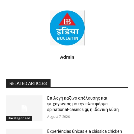
Admin
RELATED ARTICLES
Επιλογή καζίνο απόλαυσης και
ψυχαγωγίας με την πλατφόρμα
spinational-casinos.gr, η ιδανική λύση
August 7, 2026
Uncategorized
Experiências únicas e a clássica chicken