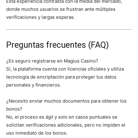
Esta experiencia contrasta con la media del mercado,
donde muchos usuarios se frustran ante múltiples
verificaciones y largas esperas.
Preguntas frecuentes (FAQ)
¿Es seguro registrarse en Magius Casino?
Sí, la plataforma cuenta con licencias oficiales y utiliza
tecnología de encriptación para proteger tus datos
personales y financieros.
¿Necesito enviar muchos documentos para obtener los
bonos?
No, el proceso es ágil y solo en casos puntuales se
solicitan verificaciones adicionales, pero no impiden el
uso inmediato de los bonos.