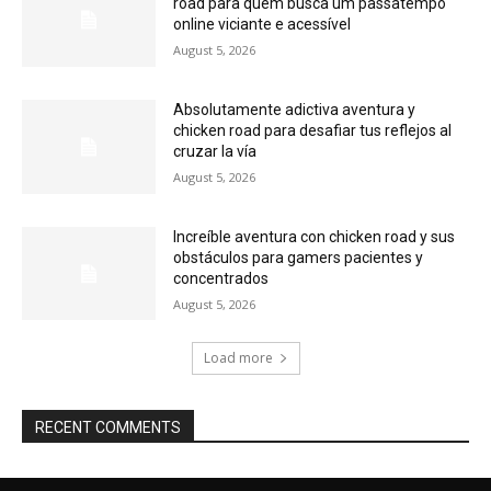
road para quem busca um passatempo
online viciante e acessível
August 5, 2026
Absolutamente adictiva aventura y
chicken road para desafiar tus reflejos al
cruzar la vía
August 5, 2026
Increíble aventura con chicken road y sus
obstáculos para gamers pacientes y
concentrados
August 5, 2026
Load more
RECENT COMMENTS