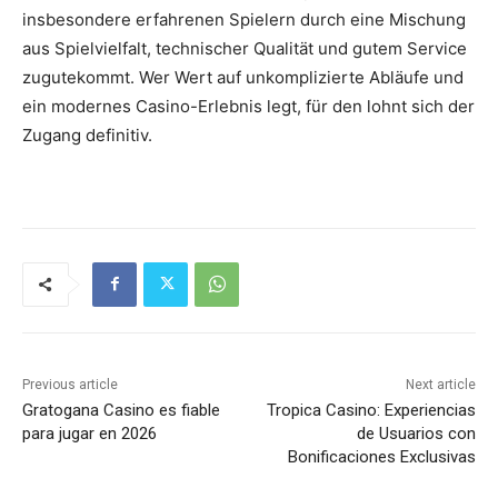
insbesondere erfahrenen Spielern durch eine Mischung
aus Spielvielfalt, technischer Qualität und gutem Service
zugutekommt. Wer Wert auf unkomplizierte Abläufe und
ein modernes Casino-Erlebnis legt, für den lohnt sich der
Zugang definitiv.
Previous article
Next article
Gratogana Casino es fiable
Tropica Casino: Experiencias
para jugar en 2026
de Usuarios con
Bonificaciones Exclusivas