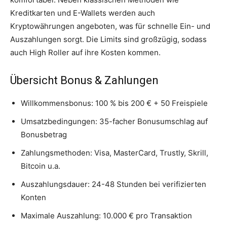
Kreditkarten und E-Wallets werden auch
Kryptowährungen angeboten, was für schnelle Ein- und
Auszahlungen sorgt. Die Limits sind großzügig, sodass
auch High Roller auf ihre Kosten kommen.
Übersicht Bonus & Zahlungen
Willkommensbonus: 100 % bis 200 € + 50 Freispiele
Umsatzbedingungen: 35-facher Bonusumschlag auf
Bonusbetrag
Zahlungsmethoden: Visa, MasterCard, Trustly, Skrill,
Bitcoin u.a.
Auszahlungsdauer: 24-48 Stunden bei verifizierten
Konten
Maximale Auszahlung: 10.000 € pro Transaktion