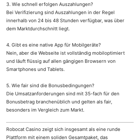
3. Wie schnell erfolgen Auszahlungen?
Bei Verifizierung sind Auszahlungen in der Regel
innerhalb von 24 bis 48 Stunden verfügbar, was über
dem Marktdurchschnitt liegt.
4. Gibt es eine native App für Mobilgeräte?
Nein, aber die Webseite ist vollständig mobiloptimiert
und läuft flüssig auf allen gängigen Browsern von
Smartphones und Tablets.
5. Wie fair sind die Bonusbedingungen?
Die Umsatzanforderungen sind mit 35-fach für den
Bonusbetrag branchenüblich und gelten als fair,
besonders im Vergleich zum Markt.
Robocat Casino zeigt sich insgesamt als eine runde
Plattform mit einem soliden Gesamtpaket, das