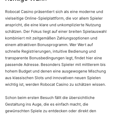
Robocat Casino präsentiert sich als eine moderne und
vielseitige Online-Spielplattform, die vor allem Spieler
anspricht, die eine klare und unkomplizierte Nutzung
schätzen. Der Fokus liegt auf einer breiten Spielauswahl
kombiniert mit zeitgemäßen Zahlungsoptionen und
einem attraktiven Bonusprogramm. Wer Wert auf
schnelle Registrierungen, intuitive Bedienung und
transparente Bonusbedingungen legt, findet hier eine
passende Adresse. Besonders Spieler mit mittlerem bis
hohem Budget und denen eine ausgewogene Mischung
aus klassischen Slots und innovativen neuen Spielen
wichtig ist, werden Robocat Casino zu schätzen wissen.
Schon beim ersten Besuch fällt die übersichtliche
Gestaltung ins Auge, die es einfach macht, die
gewünschten Spiele zu entdecken oder direkt den