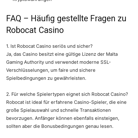
FAQ – Häufig gestellte Fragen zu
Robocat Casino
1. Ist Robocat Casino seriös und sicher?
Ja, das Casino besitzt eine gültige Lizenz der Malta
Gaming Authority und verwendet moderne SSL-
Verschlüsselungen, um faire und sichere
Spielbedingungen zu gewährleisten.
2. Für welche Spielertypen eignet sich Robocat Casino?
Robocat ist ideal für erfahrene Casino-Spieler, die eine
große Spielauswahl und schnelle Transaktionen
bevorzugen. Anfänger können ebenfalls einsteigen,
sollten aber die Bonusbedingungen genau lesen.