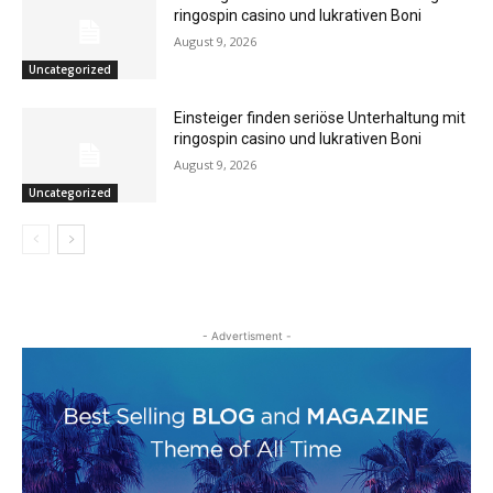
ringospin casino und lukrativen Boni
August 9, 2026
Uncategorized
Einsteiger finden seriöse Unterhaltung mit
ringospin casino und lukrativen Boni
August 9, 2026
Uncategorized
- Advertisment -