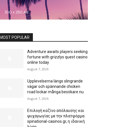
MOST POPULAR
Adventure awaits players seeking
fortune with grizzlys quest casino
online today
August 7, 2026
Upplevelserna längs slingrande
vägar och spännande chicken
road lockar många besökare nu
August 7, 2026
Επιλογή καζίνο απόλαυσης και
ψυχαγωγίας με την πλατφόρμα
spinational-casinos.gr, η ιδανική
λύση