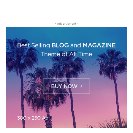
- Advertisment -