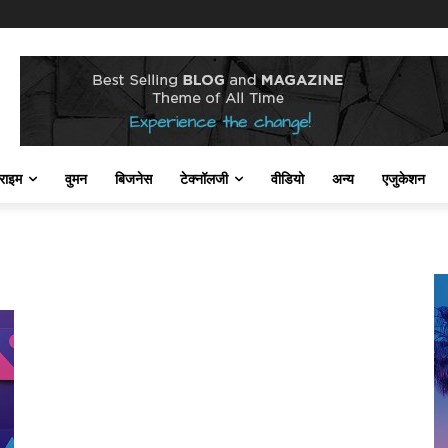
राइम
वुमन
बिजनेस
टेक्नॉलजी
वीडियो
अन्य
एजुकेशन