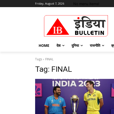
No menu items!
Friday, August 7, 2026
HOME
देश
दुनिया
राजनीति
क्
Tags
FINAL
Tag:
FINAL