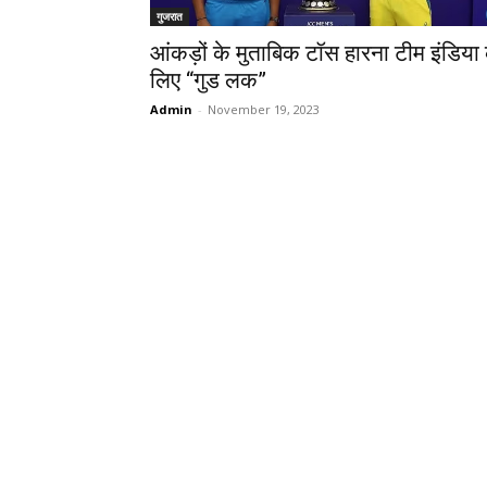
गुजरात
आंकड़ों के मुताबिक टॉस हारना टीम इंडिया 
लिए “गुड लक”
Admin
-
November 19, 2023