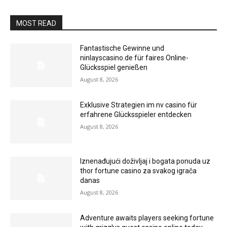
MOST READ
Fantastische Gewinne und
ninlayscasino.de für faires Online-
Glücksspiel genießen
August 8, 2026
Exklusive Strategien im nv casino für
erfahrene Glücksspieler entdecken
August 8, 2026
Iznenađujući doživljaj i bogata ponuda uz
thor fortune casino za svakog igrača
danas
August 8, 2026
Adventure awaits players seeking fortune