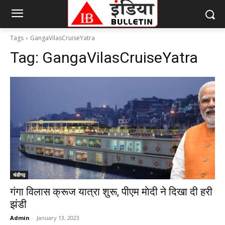
Tags
GangaVilasCruiseYatra
Tag:
GangaVilasCruiseYatra
चंडीगढ़
गंगा विलास क्रूज यात्रा शुरू, पीएम माेदी ने दिखा दी हरी
झंडी
Admin
-
January 13, 2023