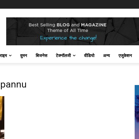
राइम
वुमन
बिजनेस
टेक्नॉलजी
वीडियो
अन्य
एजुकेशन
hpannu