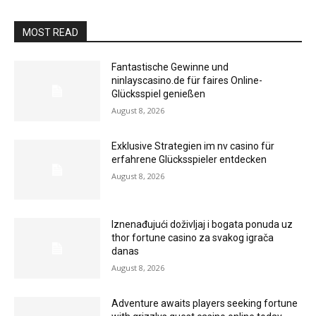
MOST READ
Fantastische Gewinne und
ninlayscasino.de für faires Online-
Glücksspiel genießen
August 8, 2026
Exklusive Strategien im nv casino für
erfahrene Glücksspieler entdecken
August 8, 2026
Iznenađujući doživljaj i bogata ponuda uz
thor fortune casino za svakog igrača
danas
August 8, 2026
Adventure awaits players seeking fortune