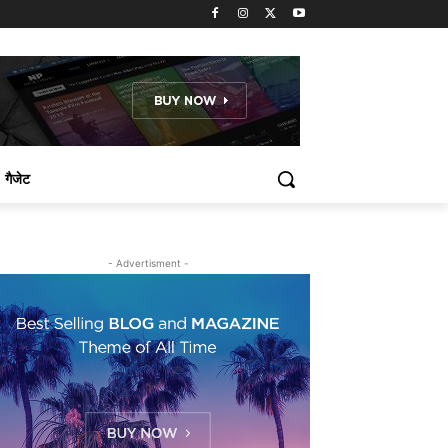
गैजेट
- Advertisment -