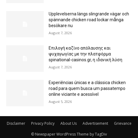
Upplevelserna längs slingrande vägar och
spännande chicken road lockar många
besökare nu
August 7, 2026
Επιλογή καζίνο απόλαυσης και
ψυχαγωγίας με την πλατφόρμα
spinational-casinos.gr, η ιδανική λύση
August 7, 2026
Experiências únicas e a clássica chicken
road para quem busca um passatempo
online viciante e acessível
August 5, 2026
Disclaimer
Privacy Policy
About Us
Advertisement
Grievance
© Newspaper WordPress Theme by TagDiv