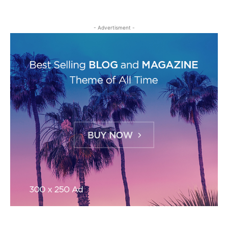
- Advertisment -