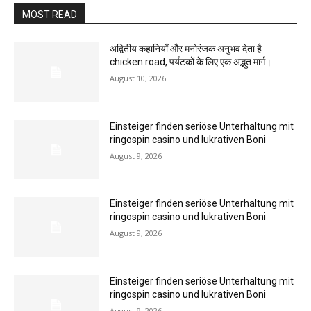
MOST READ
अद्वितीय कहानियाँ और मनोरंजक अनुभव देता है
chicken road, पर्यटकों के लिए एक अद्भुत मार्ग।
August 10, 2026
Einsteiger finden seriöse Unterhaltung mit
ringospin casino und lukrativen Boni
August 9, 2026
Einsteiger finden seriöse Unterhaltung mit
ringospin casino und lukrativen Boni
August 9, 2026
Einsteiger finden seriöse Unterhaltung mit
ringospin casino und lukrativen Boni
August 9, 2026