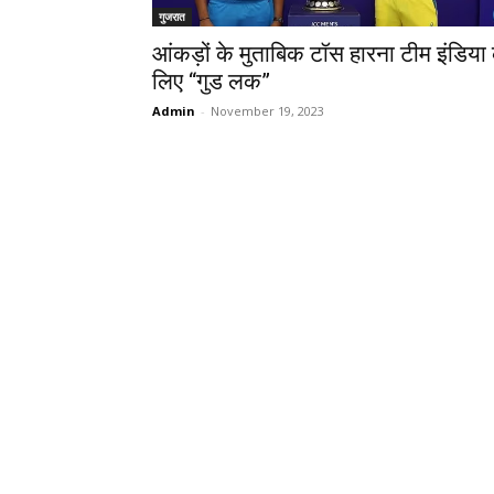
गुजरात
आंकड़ों के मुताबिक टॉस हारना टीम इंडिया 
लिए “गुड लक”
Admin
-
November 19, 2023