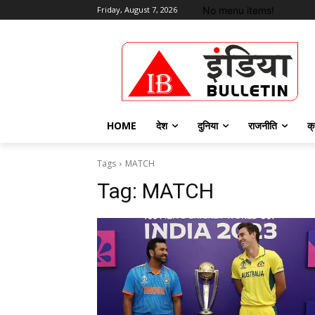
No menu items!
Friday, August 7, 2026
HOME
देश
दुनिया
राजनीति
क्
Tags
MATCH
Tag:
MATCH