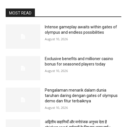
MOST READ
Intense gameplay awaits within gates of
olympus and endless possibilities
August 10, 2026
Exclusive benefits and millioner casino
bonus for seasoned players today
August 10, 2026
Pengalaman menarik dalam dunia
taruhan daring dengan gates of olympus
demo dan fitur terbaiknya
August 10, 2026
अद्वितीय कहानियाँ और मनोरंजक अनुभव देता है