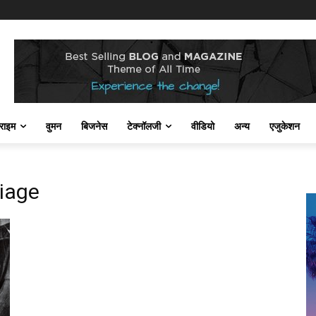
राइम
वुमन
बिजनेस
टेक्नॉलजी
वीडियो
अन्य
एजुकेशन
iage