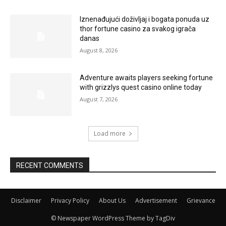
Iznenađujući doživljaj i bogata ponuda uz
thor fortune casino za svakog igrača
danas
August 8, 2026
Adventure awaits players seeking fortune
with grizzlys quest casino online today
August 7, 2026
Load more
RECENT COMMENTS
Disclaimer
Privacy Policy
About Us
Advertisement
Grievance
© Newspaper WordPress Theme by TagDiv