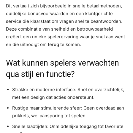
Dit vertaalt zich bijvoorbeeld in snelle betaalmethoden,
duidelijke bonusvoorwaarden en een klantgerichte
service die klaarstaat om vragen snel te beantwoorden.
Deze combinatie van snelheid en betrouwbaarheid
creëert een unieke spelerervaring waar je snel aan went
en die uitnodigt om terug te komen.
Wat kunnen spelers verwachten
qua stijl en functie?
Strakke en moderne interface: Snel en overzichtelijk,
met een design dat acties ondersteunt.
Rustige maar stimulerende sfeer: Geen overdaad aan
prikkels, wel aansporing tot spelen.
Snelle laadtijden: Onmiddellijke toegang tot favoriete