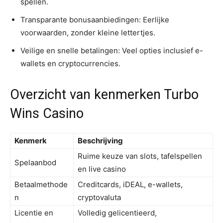
spellen.
Transparante bonusaanbiedingen: Eerlijke
voorwaarden, zonder kleine lettertjes.
Veilige en snelle betalingen: Veel opties inclusief e-
wallets en cryptocurrencies.
Overzicht van kenmerken Turbo
Wins Casino
Kenmerk
Beschrijving
Ruime keuze van slots, tafelspellen
Spelaanbod
en live casino
Betaalmethode
Creditcards, iDEAL, e-wallets,
n
cryptovaluta
Licentie en
Volledig gelicentieerd,