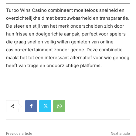
Turbo Wins Casino combineert moeiteloos snelheid en
overzichtelijkheid met betrouwbaarheid en transparantie.
De sfeer en stijl van het merk onderscheiden zich door
hun frisse en doelgerichte aanpak, perfect voor spelers
die graag snel en veilig willen genieten van online
casino-entertainment zonder gedoe. Deze combinatie
maakt het tot een interessant alternatief voor wie genoeg
heeft van trage en ondoorzichtige platforms.
Previous article
Next article