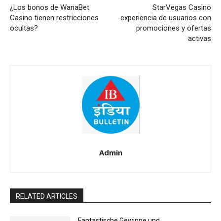
¿Los bonos de WanaBet
StarVegas Casino
Casino tienen restricciones
experiencia de usuarios con
ocultas?
promociones y ofertas
activas
Admin
RELATED ARTICLES
Fantastische Gewinne und