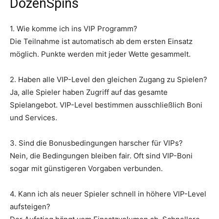
DozenSpins
1. Wie komme ich ins VIP Programm?
Die Teilnahme ist automatisch ab dem ersten Einsatz
möglich. Punkte werden mit jeder Wette gesammelt.
2. Haben alle VIP-Level den gleichen Zugang zu Spielen?
Ja, alle Spieler haben Zugriff auf das gesamte
Spielangebot. VIP-Level bestimmen ausschließlich Boni
und Services.
3. Sind die Bonusbedingungen harscher für VIPs?
Nein, die Bedingungen bleiben fair. Oft sind VIP-Boni
sogar mit günstigeren Vorgaben verbunden.
4. Kann ich als neuer Spieler schnell in höhere VIP-Level
aufsteigen?