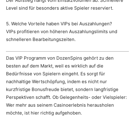
Der Aufstieg hängt vom Einsatzvolumen ab. Schnellere
Level sind für besonders aktive Spieler reserviert.
5. Welche Vorteile haben VIPs bei Auszahlungen?
VIPs profitieren von höheren Auszahlungslimits und
schnelleren Bearbeitungszeiten.
Das VIP Programm von DozenSpins gehört zu den
besten auf dem Markt, weil es wirklich auf die
Bedürfnisse von Spielern eingeht. Es sorgt für
nachhaltige Wertschöpfung, indem es nicht nur
kurzfristige Bonusfreude bietet, sondern langfristige
Perspektiven schafft. Ob Gelegenheits- oder Vielspieler:
Wer mehr aus seinem Casinoerlebnis herausholen
möchte, ist hier richtig aufgehoben.