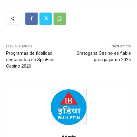
Previous article
Next article
Programas de fidelidad
Gratogana Casino es fiable
destacados en SpinFest
para jugar en 2026
Casino 2026
Admin