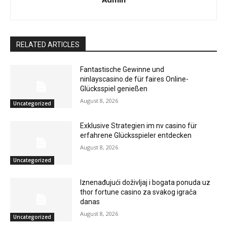
RELATED ARTICLES
Fantastische Gewinne und
ninlayscasino.de für faires Online-
Glücksspiel genießen
August 8, 2026
Uncategorized
Exklusive Strategien im nv casino für
erfahrene Glücksspieler entdecken
August 8, 2026
Uncategorized
Iznenađujući doživljaj i bogata ponuda uz
thor fortune casino za svakog igrača
danas
August 8, 2026
Uncategorized