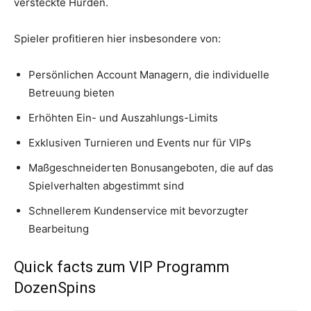
versteckte Hürden.
Spieler profitieren hier insbesondere von:
Persönlichen Account Managern, die individuelle
Betreuung bieten
Erhöhten Ein- und Auszahlungs-Limits
Exklusiven Turnieren und Events nur für VIPs
Maßgeschneiderten Bonusangeboten, die auf das
Spielverhalten abgestimmt sind
Schnellerem Kundenservice mit bevorzugter
Bearbeitung
Quick facts zum VIP Programm
DozenSpins