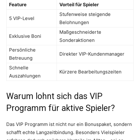
Feature
Vorteil für Spieler
Stufenweise steigende
5 VIP-Level
Belohnungen
Maßgeschneiderte
Exklusive Boni
Sonderaktionen
Persönliche
Direkter VIP-Kundenmanager
Betreuung
Schnelle
Kürzere Bearbeitungszeiten
Auszahlungen
Warum lohnt sich das VIP
Programm für aktive Spieler?
Das VIP Programm ist nicht nur ein Bonuspaket, sondern
schafft echte Langzeitbindung. Besonders Vielspieler