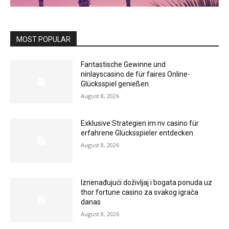
MOST POPULAR
Fantastische Gewinne und
ninlayscasino.de für faires Online-
Glücksspiel genießen
August 8, 2026
Exklusive Strategien im nv casino für
erfahrene Glücksspieler entdecken
August 8, 2026
Iznenađujući doživljaj i bogata ponuda uz
thor fortune casino za svakog igrača
danas
August 8, 2026