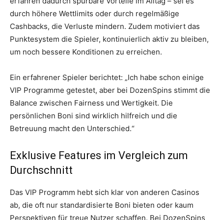
erfahren dadurch spürbare Vorteile im Alltag – sei es
durch höhere Wettlimits oder durch regelmäßige
Cashbacks, die Verluste mindern. Zudem motiviert das
Punktesystem die Spieler, kontinuierlich aktiv zu bleiben,
um noch bessere Konditionen zu erreichen.
Ein erfahrener Spieler berichtet: „Ich habe schon einige
VIP Programme getestet, aber bei DozenSpins stimmt die
Balance zwischen Fairness und Wertigkeit. Die
persönlichen Boni sind wirklich hilfreich und die
Betreuung macht den Unterschied.“
Exklusive Features im Vergleich zum
Durchschnitt
Das VIP Programm hebt sich klar von anderen Casinos
ab, die oft nur standardisierte Boni bieten oder kaum
Perspektiven für treue Nutzer schaffen. Bei DozenSpins