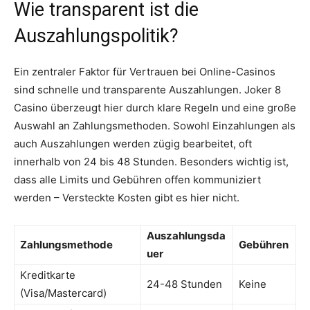
Wie transparent ist die
Auszahlungspolitik?
Ein zentraler Faktor für Vertrauen bei Online-Casinos
sind schnelle und transparente Auszahlungen. Joker 8
Casino überzeugt hier durch klare Regeln und eine große
Auswahl an Zahlungsmethoden. Sowohl Einzahlungen als
auch Auszahlungen werden zügig bearbeitet, oft
innerhalb von 24 bis 48 Stunden. Besonders wichtig ist,
dass alle Limits und Gebühren offen kommuniziert
werden – Versteckte Kosten gibt es hier nicht.
Auszahlungsda
Zahlungsmethode
Gebühren
uer
Kreditkarte
24-48 Stunden
Keine
(Visa/Mastercard)