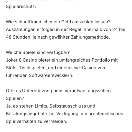
Spielerschutz.
Wie schnell kann ich mein Geld auszahlen lassen?
Auszahlungen erfolgen in der Regel innerhalb von 24 bis
48 Stunden, je nach gewählter Zahlungsmethode.
Welche Spiele sind verfügbar?
Joker 8 Casino bietet ein umfangreiches Portfolio mit
Slots, Tischspielen, und einem Live-Casino von
führenden Softwareentwicklern.
Gibt es Unterstützung beim verantwortungsvollen
Spielen?
Ja, es stehen Limits, Selbstausschluss und
Beratungsangebote zur Verfügung, um problematisches
Spielverhalten zu vermeiden.