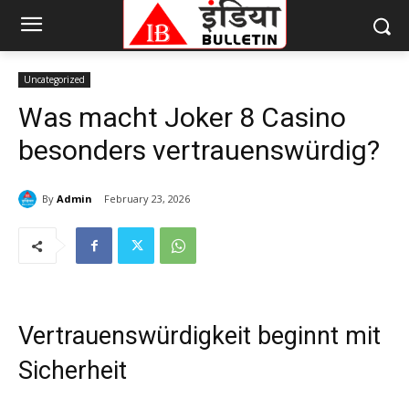
Uncategorized
Was macht Joker 8 Casino
besonders vertrauenswürdig?
By
Admin
February 23, 2026
Vertrauenswürdigkeit beginnt mit
Sicherheit