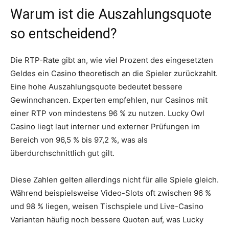
Warum ist die Auszahlungsquote
so entscheidend?
Die RTP-Rate gibt an, wie viel Prozent des eingesetzten
Geldes ein Casino theoretisch an die Spieler zurückzahlt.
Eine hohe Auszahlungsquote bedeutet bessere
Gewinnchancen. Experten empfehlen, nur Casinos mit
einer RTP von mindestens 96 % zu nutzen. Lucky Owl
Casino liegt laut interner und externer Prüfungen im
Bereich von 96,5 % bis 97,2 %, was als
überdurchschnittlich gut gilt.
Diese Zahlen gelten allerdings nicht für alle Spiele gleich.
Während beispielsweise Video-Slots oft zwischen 96 %
und 98 % liegen, weisen Tischspiele und Live-Casino
Varianten häufig noch bessere Quoten auf, was Lucky