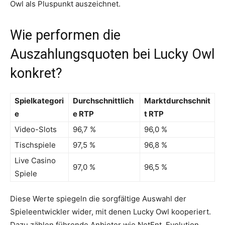
Owl als Pluspunkt auszeichnet.
Wie performen die
Auszahlungsquoten bei Lucky Owl
konkret?
Spielkategori
Durchschnittlich
Marktdurchschnit
e
e RTP
t RTP
Video-Slots
96,7 %
96,0 %
Tischspiele
97,5 %
96,8 %
Live Casino
97,0 %
96,5 %
Spiele
Diese Werte spiegeln die sorgfältige Auswahl der
Spieleentwickler wider, mit denen Lucky Owl kooperiert.
Dazu zählen führende Anbieter wie NetEnt, Evolution