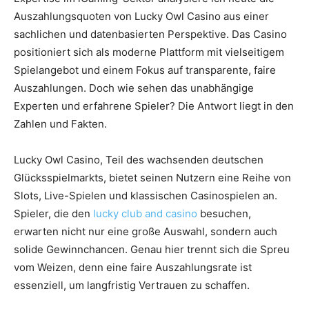
Auszahlungsquoten von Lucky Owl Casino aus einer
sachlichen und datenbasierten Perspektive. Das Casino
positioniert sich als moderne Plattform mit vielseitigem
Spielangebot und einem Fokus auf transparente, faire
Auszahlungen. Doch wie sehen das unabhängige
Experten und erfahrene Spieler? Die Antwort liegt in den
Zahlen und Fakten.
Lucky Owl Casino, Teil des wachsenden deutschen
Glücksspielmarkts, bietet seinen Nutzern eine Reihe von
Slots, Live-Spielen und klassischen Casinospielen an.
Spieler, die den
lucky club and casino
besuchen,
erwarten nicht nur eine große Auswahl, sondern auch
solide Gewinnchancen. Genau hier trennt sich die Spreu
vom Weizen, denn eine faire Auszahlungsrate ist
essenziell, um langfristig Vertrauen zu schaffen.