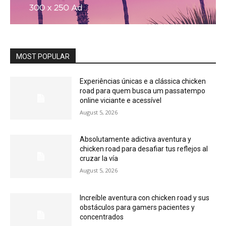
MOST POPULAR
Experiências únicas e a clássica chicken
road para quem busca um passatempo
online viciante e acessível
August 5, 2026
Absolutamente adictiva aventura y
chicken road para desafiar tus reflejos al
cruzar la vía
August 5, 2026
Increíble aventura con chicken road y sus
obstáculos para gamers pacientes y
concentrados