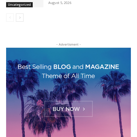
August 5, 2026
Uncategorized
- Advertisment -