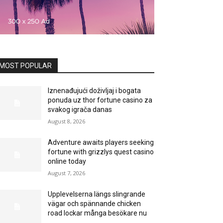
MOST POPULAR
Iznenađujući doživljaj i bogata
ponuda uz thor fortune casino za
svakog igrača danas
August 8, 2026
Adventure awaits players seeking
fortune with grizzlys quest casino
online today
August 7, 2026
Upplevelserna längs slingrande
vägar och spännande chicken
road lockar många besökare nu