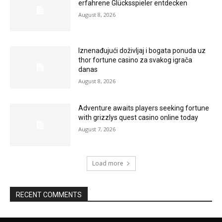
erfahrene Glücksspieler entdecken
August 8, 2026
Iznenađujući doživljaj i bogata ponuda uz
thor fortune casino za svakog igrača
danas
August 8, 2026
Adventure awaits players seeking fortune
with grizzlys quest casino online today
August 7, 2026
Load more
RECENT COMMENTS