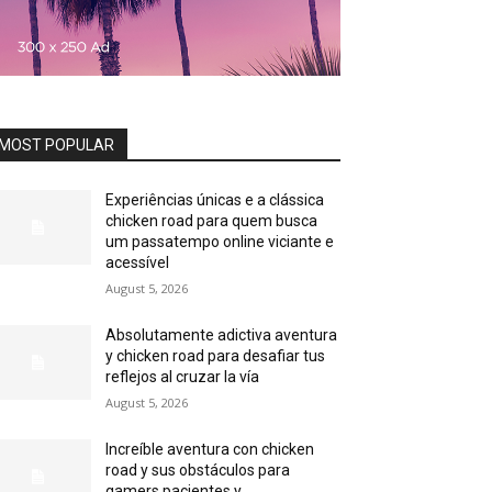
MOST POPULAR
Experiências únicas e a clássica
chicken road para quem busca
um passatempo online viciante e
acessível
August 5, 2026
Absolutamente adictiva aventura
y chicken road para desafiar tus
reflejos al cruzar la vía
August 5, 2026
Increíble aventura con chicken
road y sus obstáculos para
gamers pacientes y