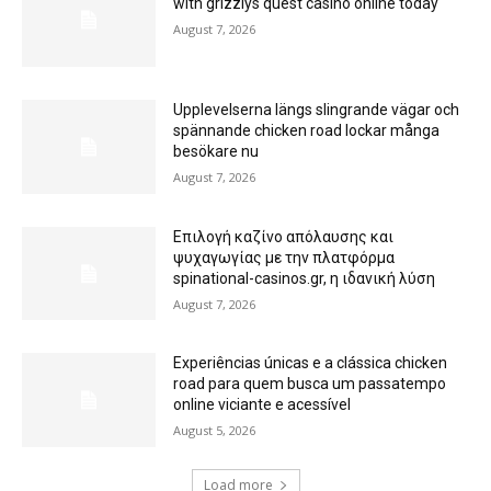
with grizzlys quest casino online today
August 7, 2026
Upplevelserna längs slingrande vägar och
spännande chicken road lockar många
besökare nu
August 7, 2026
Επιλογή καζίνο απόλαυσης και
ψυχαγωγίας με την πλατφόρμα
spinational-casinos.gr, η ιδανική λύση
August 7, 2026
Experiências únicas e a clássica chicken
road para quem busca um passatempo
online viciante e acessível
August 5, 2026
Load more