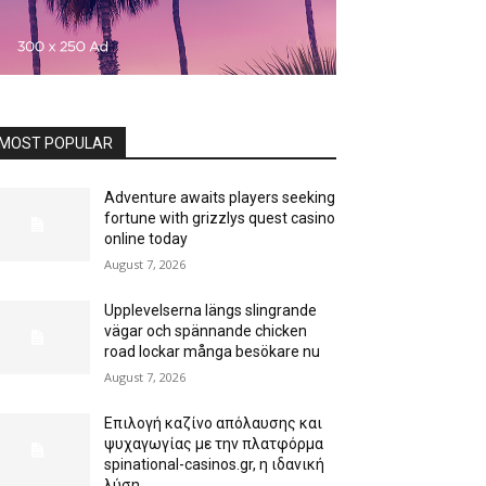
MOST POPULAR
Adventure awaits players seeking
fortune with grizzlys quest casino
online today
August 7, 2026
Upplevelserna längs slingrande
vägar och spännande chicken
road lockar många besökare nu
August 7, 2026
Επιλογή καζίνο απόλαυσης και
ψυχαγωγίας με την πλατφόρμα
spinational-casinos.gr, η ιδανική
λύση