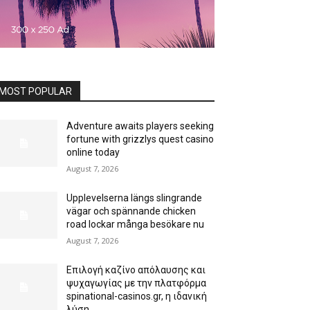
MOST POPULAR
Adventure awaits players seeking
fortune with grizzlys quest casino
online today
August 7, 2026
Upplevelserna längs slingrande
vägar och spännande chicken
road lockar många besökare nu
August 7, 2026
Επιλογή καζίνο απόλαυσης και
ψυχαγωγίας με την πλατφόρμα
spinational-casinos.gr, η ιδανική
λύση