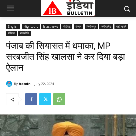
English
Highcourt
latestnews
चंडीगढ़
पंजाब
फिरोजपुर
फरीदकोट
बड़ी खबरें
मीडिया
राजनीति
पंजाब की सियासत में धमाका, MP
सरबजीत सिंह खालसा ने कर दिया बड़ा
ऐलान
By
Admin
July 22, 2024