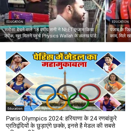
EDUCATION
EDUCATION
समोसा बेचने वाले 18 वर्षीय सनी ने NEET एग्जाम किया
पंजाब के जि
क्रैक, खुद मिलने पहुंचे Physics Wallah के अलख पांडे
काम, मिले 
Education
Paris Olympics 2024: हरियाणा के 24 रणबांकुरे
प्रतिद्वंदियों के छुड़ाएंगे छक्के, इनसे है मेडल की सबसे