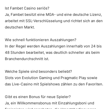
Ist Fambet Casino seriös?
Ja, Fambet besitzt eine MGA- und eine deutsche Lizenz,
arbeitet mit SSL-Verschlüsselung und richtet sich an den
deutschen Markt.
Wie schnell funktionieren Auszahlungen?
In der Regel werden Auszahlungen innerhalb von 24 bis
48 Stunden bearbeitet, was deutlich schneller als beim
Branchendurchschnitt ist.
Welche Spiele sind besonders beliebt?
Slots von Evolution Gaming und Pragmatic Play sowie
das Live-Casino mit Spielshows zählen zu den Favoriten.
Gibt es einen Bonus für neue Spieler?
Ja, ein Willkommensbonus mit Einzahlungsboni und