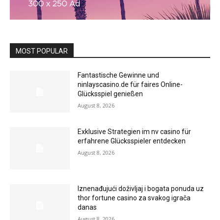
MOST POPULAR
Fantastische Gewinne und
ninlayscasino.de für faires Online-
Glücksspiel genießen
August 8, 2026
Exklusive Strategien im nv casino für
erfahrene Glücksspieler entdecken
August 8, 2026
Iznenađujući doživljaj i bogata ponuda uz
thor fortune casino za svakog igrača
danas
August 8, 2026