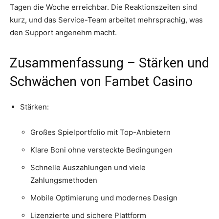
Tagen die Woche erreichbar. Die Reaktionszeiten sind
kurz, und das Service-Team arbeitet mehrsprachig, was
den Support angenehm macht.
Zusammenfassung – Stärken und
Schwächen von Fambet Casino
Stärken:
Großes Spielportfolio mit Top-Anbietern
Klare Boni ohne versteckte Bedingungen
Schnelle Auszahlungen und viele
Zahlungsmethoden
Mobile Optimierung und modernes Design
Lizenzierte und sichere Plattform