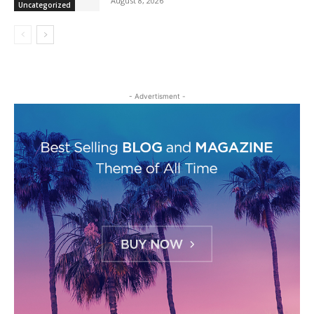
August 8, 2026
Uncategorized
- Advertisment -