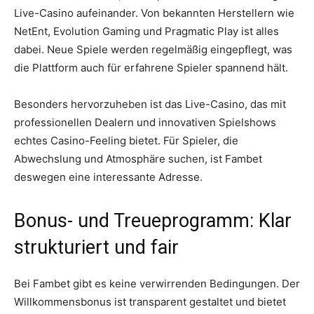
Live-Casino aufeinander. Von bekannten Herstellern wie
NetEnt, Evolution Gaming und Pragmatic Play ist alles
dabei. Neue Spiele werden regelmäßig eingepflegt, was
die Plattform auch für erfahrene Spieler spannend hält.
Besonders hervorzuheben ist das Live-Casino, das mit
professionellen Dealern und innovativen Spielshows
echtes Casino-Feeling bietet. Für Spieler, die
Abwechslung und Atmosphäre suchen, ist Fambet
deswegen eine interessante Adresse.
Bonus- und Treueprogramm: Klar
strukturiert und fair
Bei Fambet gibt es keine verwirrenden Bedingungen. Der
Willkommensbonus ist transparent gestaltet und bietet