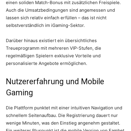
einen soliden Match-Bonus mit zusätzlichen Freispiele.
Auch die Umsatzbedingungen sind angemessen und
lassen sich relativ einfach erfüllen – das ist nicht
selbstverständlich im iGaming-Sektor.
Darüber hinaus existiert ein übersichtliches
Treueprogramm mit mehreren VIP-Stufen, die
regelmäßigen Spielern exklusive Vorteile und
personalisierte Angebote ermöglichen.
Nutzererfahrung und Mobile
Gaming
Die Plattform punktet mit einer intuitiven Navigation und
schnellem Seitenaufbau. Die Registrierung dauert nur
wenige Minuten, was den Einstieg angenehm gestaltet.
Ein weiterer Pluspunkt ist die mobile Version von Fambet