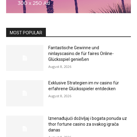
MOST POPULAR
Fantastische Gewinne und
ninlayscasino.de für faires Online-
Glücksspiel genießen
August 8, 2026
Exklusive Strategien im nv casino für
erfahrene Glücksspieler entdecken
August 8, 2026
Iznenađujući doživljaj i bogata ponuda uz
thor fortune casino za svakog igrača
danas