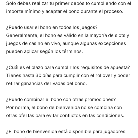
Solo debes realizar tu primer depósito cumpliendo con el
importe mínimo y aceptar el bono durante el proceso.
¿Puedo usar el bono en todos los juegos?
Generalmente, el bono es válido en la mayoría de slots y
juegos de casino en vivo, aunque algunas excepciones
pueden aplicar según los términos.
¿Cuál es el plazo para cumplir los requisitos de apuesta?
Tienes hasta 30 días para cumplir con el rollover y poder
retirar ganancias derivadas del bono.
¿Puedo combinar el bono con otras promociones?
Por norma, el bono de bienvenida no se combina con
otras ofertas para evitar conflictos en las condiciones.
¿El bono de bienvenida está disponible para jugadores