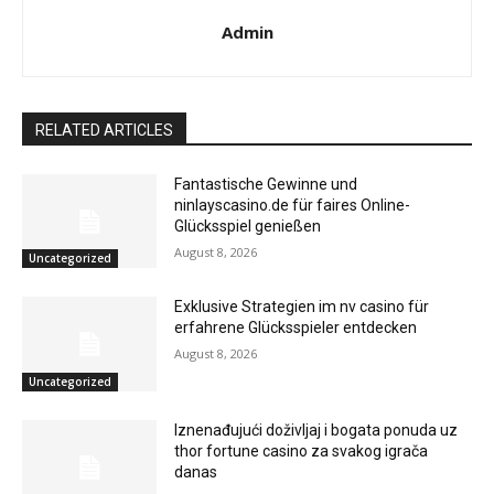
Admin
RELATED ARTICLES
Fantastische Gewinne und
ninlayscasino.de für faires Online-
Glücksspiel genießen
August 8, 2026
Uncategorized
Exklusive Strategien im nv casino für
erfahrene Glücksspieler entdecken
August 8, 2026
Uncategorized
Iznenađujući doživljaj i bogata ponuda uz
thor fortune casino za svakog igrača
danas