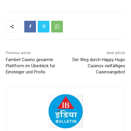
Previous article
Next article
Fambet Casino gesamte
Der Weg durch Happy Hugo
Plattform im Überblick für
Casinos vielfältiges
Einsteiger und Profis
Casinoangebot