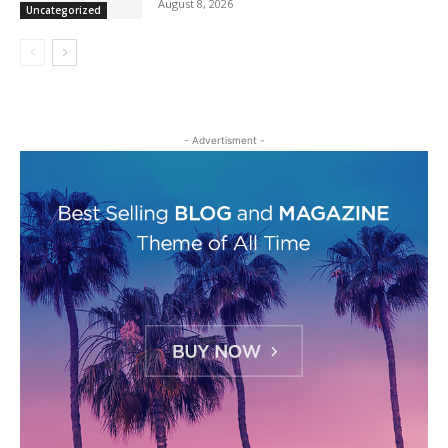
August 8, 2026
Uncategorized
- Advertisment -