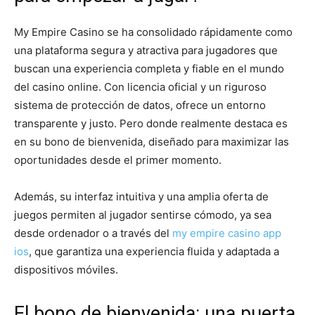
My Empire Casino se ha consolidado rápidamente como
una plataforma segura y atractiva para jugadores que
buscan una experiencia completa y fiable en el mundo
del casino online. Con licencia oficial y un riguroso
sistema de protección de datos, ofrece un entorno
transparente y justo. Pero donde realmente destaca es
en su bono de bienvenida, diseñado para maximizar las
oportunidades desde el primer momento.
Además, su interfaz intuitiva y una amplia oferta de
juegos permiten al jugador sentirse cómodo, ya sea
desde ordenador o a través del
my empire casino app
ios
, que garantiza una experiencia fluida y adaptada a
dispositivos móviles.
El bono de bienvenida: una puerta