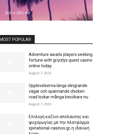
MOST POPULAR
Adventure awaits players seeking
fortune with grizzlys quest casino
online today
August 7, 2026
Upplevelserna längs slingrande
vägar och spännande chicken
road lockar många besökare nu
August 7, 2026
Επιλογή καζίνο απόλαυσης και
ψυχαγωγίας με την πλατφόρμα
spinational-casinos.gr, η ιδανική
λύση