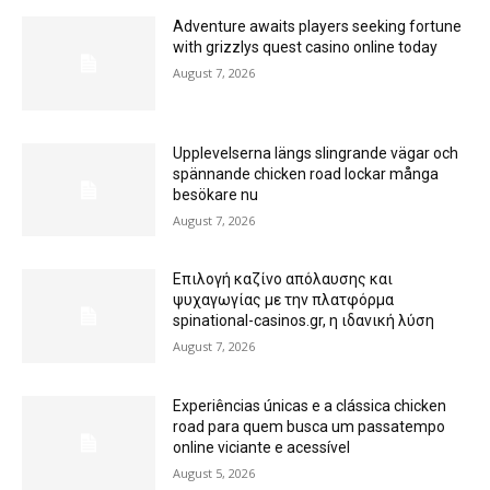
Adventure awaits players seeking fortune
with grizzlys quest casino online today
August 7, 2026
Upplevelserna längs slingrande vägar och
spännande chicken road lockar många
besökare nu
August 7, 2026
Επιλογή καζίνο απόλαυσης και
ψυχαγωγίας με την πλατφόρμα
spinational-casinos.gr, η ιδανική λύση
August 7, 2026
Experiências únicas e a clássica chicken
road para quem busca um passatempo
online viciante e acessível
August 5, 2026