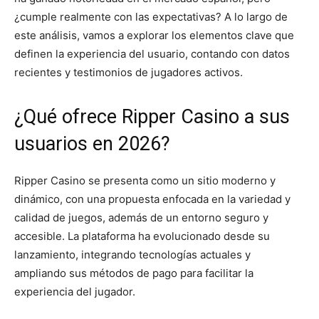
¿cumple realmente con las expectativas? A lo largo de
este análisis, vamos a explorar los elementos clave que
definen la experiencia del usuario, contando con datos
recientes y testimonios de jugadores activos.
¿Qué ofrece Ripper Casino a sus
usuarios en 2026?
Ripper Casino se presenta como un sitio moderno y
dinámico, con una propuesta enfocada en la variedad y
calidad de juegos, además de un entorno seguro y
accesible. La plataforma ha evolucionado desde su
lanzamiento, integrando tecnologías actuales y
ampliando sus métodos de pago para facilitar la
experiencia del jugador.