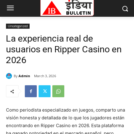
Uncategorized
La experiencia real de
usuarios en Ripper Casino en
2026
By
Admin
March 3, 2026
Como periodista especializado en juegos, comparto una
visión honesta y detallada de lo que los jugadores están
encontrando en Ripper Casino en 2026. Esta plataforma
ha ganado notoriedad en el mercado español, pero