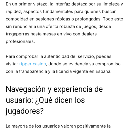
En un primer vistazo, la interfaz destaca por su limpieza y
rapidez, aspectos fundamentales para quienes buscan
comodidad en sesiones rápidas o prolongadas. Todo esto
sin renunciar a una oferta robusta de juegos, desde
tragaperras hasta mesas en vivo con dealers
profesionales.
Para comprobar la autenticidad del servicio, puedes
visitar
ripper casino
, donde se evidencia su compromiso
con la transparencia y la licencia vigente en España.
Navegación y experiencia de
usuario: ¿Qué dicen los
jugadores?
La mayoría de los usuarios valoran positivamente la